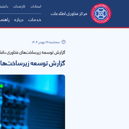
استادان
کارمندان
دانشج
مرکز فناوری اطلاعات
خدمات
درباره
راهنما
پست الکترونیک
تاریخچه
سه‌شنبه 28 بهمن 1404
شبکه و اینترنت
ساختار س
گزارش توسعه زیرساخت‌های فناوری دانشگا
مأموریت
سامانه حساب کاربری
گزارش توسعه زیرساخت‌های