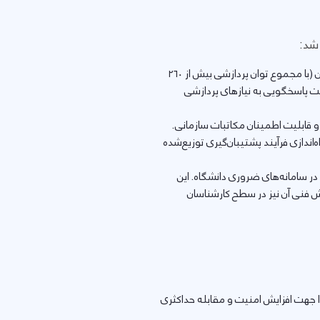
 شد:
استقرار یک دستگاه سرور پیشرفته مجهز به پردازنده‌های نسل پنجم زئون (با مجموع توان پردازشی بیش از ۲۶۰
ابایت حافظه اصلی (RAM) و بیش از ۶۰ ترابایت حافظه ذخیره‌سازی پرسرعت (Enterprise SSD) جهت پاسخگویی به نیازهای پردازشی
 قابلیت اطمینان مکاتبات سازمانی.
‌اندازی فرآیند پشتیبان‌گیری توزیع‌شده
اده‌سازی و عملیاتی‌سازی فرآیند همسان‌سازی (Replication) در سامانه‌های ضروری دانشگاه. این
نش فنی آن نیز در سطح کارشناسان
ا جهت افزایش امنیت و مقابله حداکثری