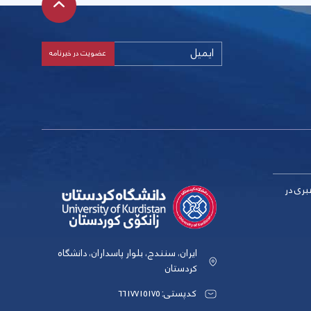
بری در
ایران، سنندج، بلوار پاسداران، دانشگاه
کردستان
کدپستی: 6617715175