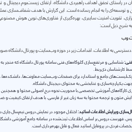
 در راستای تحقق اهداف راهبردی دانشگاه، ارتقای زیست‌بوم دیجیتال و 
دین و توسعه‌ای را به انجام رسانده است. این گزارش با هدف شفاف‌سازی عمل
، تقویت امنیت سایبری، بهره‌گیری از فناوری‌های نوین هوش مصنوعی و
به شرح ذیل است:
ات وب
ل دسترسی به اطلاعات، اقدامات زیر در حوزه وب‌سایت و پورتال دانشگاه صو
نی:
شناسایی و مرتفع‌سازی گلوگاه‌های فنی سامانه پورتال دانشگاه که منجر به
سط کارشناسان ذی‌ربط.
‌لیست‌های جامع و استاندارد برای صفحات وب‌سایت معاونت‌ها، دانشکده‌ها، 
 جهت یکپارچه‌سازی و غنابخشی به محتوای دیجیتال دانشگاه.
ری کارگاه‌های آموزشی تخصصی با محوریت نحوه درج اصولی محتوا و همچنین ب
Generati) جهت ویرایش متون و ترجمه محتوا به سه زبان غیر از فارسی، با هدف ارتقای کیف
ل‌سازی ویرایش اطلاعات اساتید:
اختلال موجود در نمایش دروس نیم‌سال جار
 پس، فهرست دروس بر اساس اطلاعات ثبت‌شده در سامانه جامع آموزشی دانشگا
صات فردی در پروفایل اساتید فعال و قابل بهره‌برداری است.