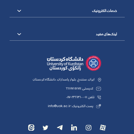
خدمات الکترونیک
لینک‌های مفید
ایران، سنندج، بلوار پاسداران، دانشگاه کردستان
کدپستی: 6617715175
تلفن: 8-33664600-087
پست الکترونیک: info@uok.ac.ir