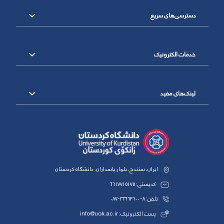
دسترسی‌های سریع
خدمات الکترونیک
لینک‌های مفید
ایران، سنندج، بلوار پاسداران، دانشگاه کردستان
کدپستی: 6617715175
تلفن: 8-33664600-087
پست الکترونیک: info@uok.ac.ir