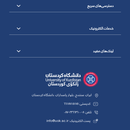
دسترسی‌های سریع
خدمات الکترونیک
لینک‌های مفید
ایران، سنندج، بلوار پاسداران، دانشگاه کردستان
کدپستی: 6617715175
تلفن: 8-33664600-087
پست الکترونیک: info@uok.ac.ir